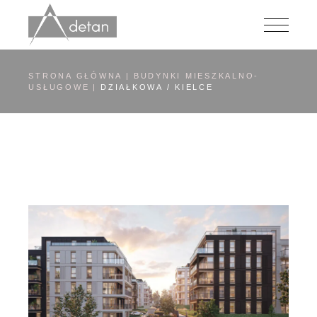
Przejdź
do
zawartości
STRONA GŁÓWNA
BUDYNKI MIESZKALNO-
USŁUGOWE
DZIAŁKOWA / KIELCE