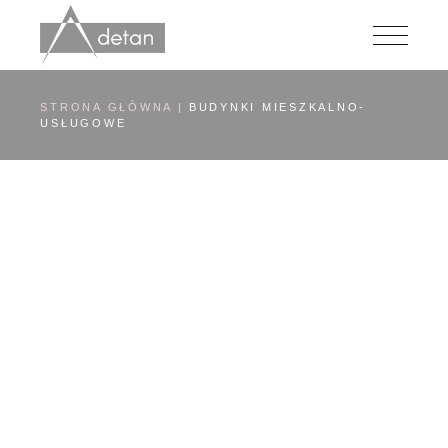
Przejdź
do
zawartości
STRONA GŁÓWNA
BUDYNKI MIESZKALNO-
USŁUGOWE