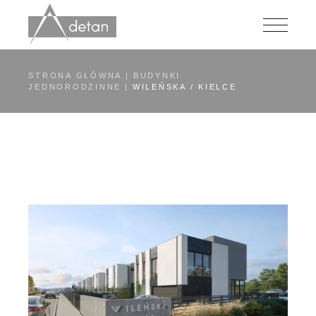
Przejdź
do
zawartości
STRONA GŁÓWNA
BUDYNKI
JEDNORODZINNE
WILEŃSKA / KIELCE